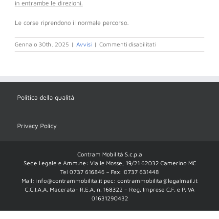
in entrambe le direzioni.
Le corse riprendono il normale percorso.
su
Gennaio 30th, 2025
|
Avvisi
|
Commenti disabilitati
AGGIORNAMENTO
APERTURA
SP.
24
Cimarella
dal
Politica della qualità
30/01/25
Privacy Policy
Contram Mobilità S.c.p.a
Sede Legale e Amm.ne: Via le Mosse, 19/21 62032 Camerino MC
Tel 0737 616846 – Fax: 0737 631448
Mail: info@contrammobilita.it pec: contrammobilita@legalmail.it
C.C.I.A.A. Macerata- R.E.A. n. 168322 – Reg. Imprese C.F. e P.IVA
01631290432