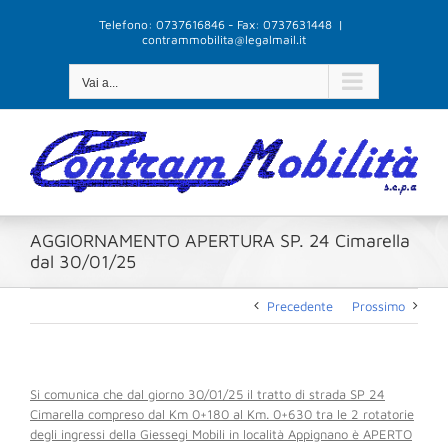
Salta
Telefono: 0737616846 - Fax: 0737631448
|
al
contrammobilita@legalmail.it
contenuto
Vai a...
AGGIORNAMENTO APERTURA SP. 24 Cimarella
dal 30/01/25
Precedente
Prossimo
Si comunica che dal giorno 30/01/25 il tratto di strada SP 24
Cimarella compreso dal Km 0+180 al Km. 0+630 tra le 2 rotatorie
degli ingressi della Giessegi Mobili in località Appignano è APERTO