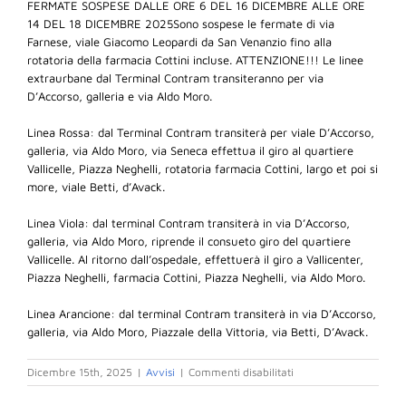
FERMATE SOSPESE DALLE ORE 6 DEL 16 DICEMBRE ALLE ORE
14 DEL 18 DICEMBRE 2025Sono sospese le fermate di via
Farnese, viale Giacomo Leopardi da San Venanzio fino alla
rotatoria della farmacia Cottini incluse. ATTENZIONE!!! Le linee
extraurbane dal Terminal Contram transiteranno per via
D’Accorso, galleria e via Aldo Moro.
Linea Rossa: dal Terminal Contram transiterà per viale D’Accorso,
galleria, via Aldo Moro, via Seneca effettua il giro al quartiere
Vallicelle, Piazza Neghelli, rotatoria farmacia Cottini, largo et poi si
more, viale Betti, d’Avack.
Linea Viola: dal terminal Contram transiterà in via D’Accorso,
galleria, via Aldo Moro, riprende il consueto giro del quartiere
Vallicelle. Al ritorno dall’ospedale, effettuerà il giro a Vallicenter,
Piazza Neghelli, farmacia Cottini, Piazza Neghelli, via Aldo Moro.
Linea Arancione: dal terminal Contram transiterà in via D’Accorso,
galleria, via Aldo Moro, Piazzale della Vittoria, via Betti, D’Avack.
su
Dicembre 15th, 2025
|
Avvisi
|
Commenti disabilitati
Camerino
chiusure