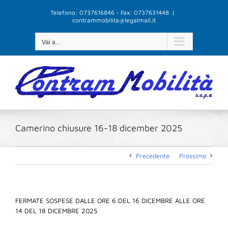
Salta
Telefono: 0737616846 - Fax: 0737631448
|
al
contrammobilita@legalmail.it
contenuto
Vai a...
Camerino chiusure 16-18 dicember 2025
Precedente
Prossimo
FERMATE SOSPESE DALLE ORE 6 DEL 16 DICEMBRE ALLE ORE
14 DEL 18 DICEMBRE 2025