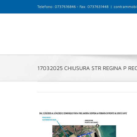
Salta
Telefono: 0737616846 - Fax: 0737631448
|
contrammobil
al
contenuto
17032025 CHIUSURA STR REGINA P RE