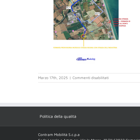
su
Marzo 17th, 2025
|
Commenti disabilitati
17032025
CHIUSURA
STR
REGINA
P
REC_2
Politica della qualità
Contram Mobilità S.c.p.a