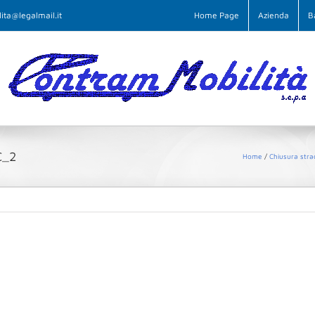
ita@legalmail.it
Home Page
Azienda
B
C_2
Home
Chiusura stra