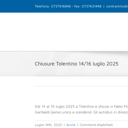
Salta
Telefono: 0737616846 - Fax: 0737631448
|
contrammobil
al
contenuto
Chiusure Tolentino 14/16 luglio 2025
Dal 14 al 16 luglio 2025 a Tolentino è chiusa vi Fabio Fi
Garibaldi,(senso unico a scendere). Gli autobus in direz
su
Luglio 14th, 2025
|
Avvisi
|
Commenti disabilitati