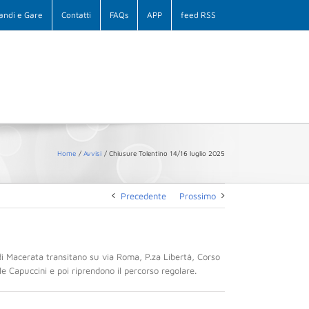
andi e Gare
Contatti
FAQs
APP
feed RSS
Home
Avvisi
Chiusure Tolentino 14/16 luglio 2025
Precedente
Prossimo
e di Macerata transitano su via Roma, P.za Libertà, Corso
e Capuccini e poi riprendono il percorso regolare.