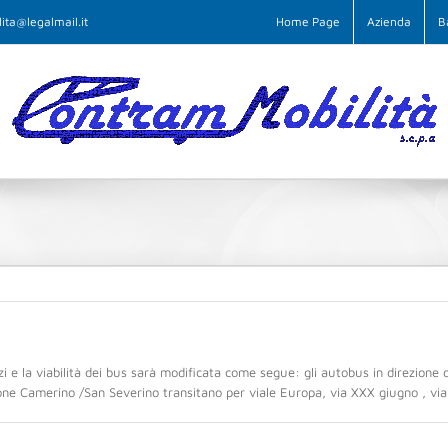
ita@legalmail.it
Home Page
Azienda
B
lzi e la viabilità dei bus sarà modificata come segue: gli autobus in direzion
ione Camerino /San Severino transitano per viale Europa, via XXX giugno , vial