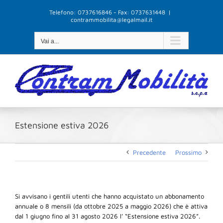
Salta
Telefono: 0737616846 - Fax: 0737631448
|
al
contrammobilita@legalmail.it
contenuto
Vai a...
Estensione estiva 2026
Precedente
Prossimo
Si avvisano i gentili utenti che hanno acquistato un abbonamento
annuale o 8 mensili (da ottobre 2025 a maggio 2026) che è attiva
dal 1 giugno fino al 31 agosto 2026 l’ “Estensione estiva 2026”.