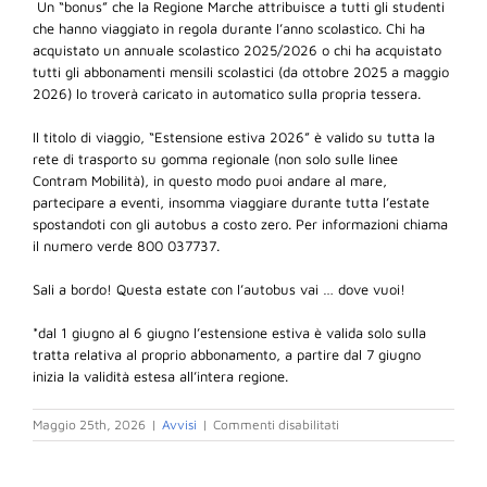
Un “bonus” che la Regione Marche attribuisce a tutti gli studenti
che hanno viaggiato in regola durante l’anno scolastico. Chi ha
acquistato un annuale scolastico 2025/2026 o chi ha acquistato
tutti gli abbonamenti mensili scolastici (da ottobre 2025 a maggio
2026) lo troverà caricato in automatico sulla propria tessera.
Il titolo di viaggio, “Estensione estiva 2026” è valido su tutta la
rete di trasporto su gomma regionale (non solo sulle linee
Contram Mobilità), in questo modo puoi andare al mare,
partecipare a eventi, insomma viaggiare durante tutta l’estate
spostandoti con gli autobus a costo zero. Per informazioni chiama
il numero verde 800 037737.
Sali a bordo! Questa estate con l’autobus vai … dove vuoi!
*dal 1 giugno al 6 giugno l’estensione estiva è valida solo sulla
tratta relativa al proprio abbonamento, a partire dal 7 giugno
inizia la validità estesa all’intera regione.
su
Maggio 25th, 2026
|
Avvisi
|
Commenti disabilitati
Estensione
estiva
2026