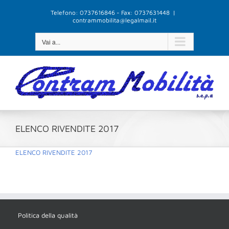
Salta
Telefono: 0737616846 - Fax: 0737631448
|
al
contrammobilita@legalmail.it
contenuto
Vai a...
ELENCO RIVENDITE 2017
ELENCO RIVENDITE 2017
Politica della qualità