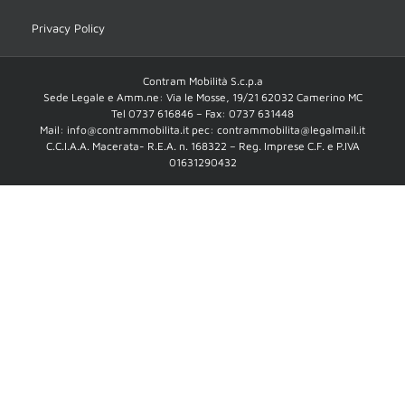
Privacy Policy
Contram Mobilità S.c.p.a
Sede Legale e Amm.ne: Via le Mosse, 19/21 62032 Camerino MC
Tel 0737 616846 – Fax: 0737 631448
Mail: info@contrammobilita.it pec: contrammobilita@legalmail.it
C.C.I.A.A. Macerata- R.E.A. n. 168322 – Reg. Imprese C.F. e P.IVA
01631290432