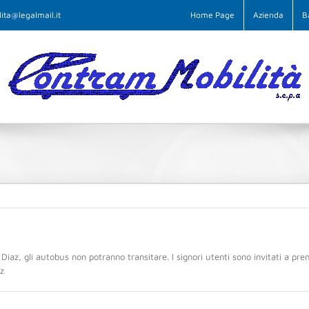
ita@legalmail.it
Home Page
Azienda
B
 Diaz, gli autobus non potranno transitare. I signori utenti sono invitati a pren
z