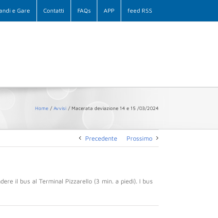
andi e Gare
Contatti
FAQs
APP
feed RSS
Home
Avvisi
Macerata deviazione 14 e 15 /03/2024
Precedente
Prossimo
dere il bus al Terminal Pizzarello (3 min. a piedi). I bus