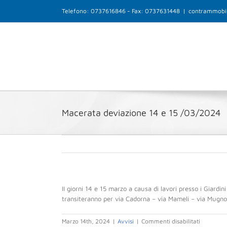
Salta
Telefono: 0737616846 - Fax: 0737631448
|
contrammobil
al
contenuto
Macerata deviazione 14 e 15 /03/2024
II giorni 14 e 15 marzo a causa di lavori presso i Giardini
transiteranno per via Cadorna – via Mameli – via Mugno
su
Marzo 14th, 2024
|
Avvisi
|
Commenti disabilitati