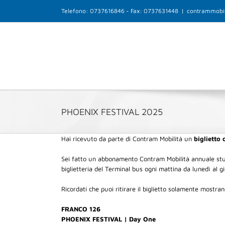
Salta
Telefono: 0737616846 - Fax: 0737631448
|
contrammobil
al
contenuto
PHOENIX FESTIVAL 2025
Hai ricevuto da parte di Contram Mobilità un
biglietto
Sei fatto un abbonamento Contram Mobilità annuale stu
biglietteria del Terminal bus ogni mattina da lunedì al g
Ricordati che puoi ritirare il biglietto solamente mostran
FRANCO 126
PHOENIX FESTIVAL | Day One