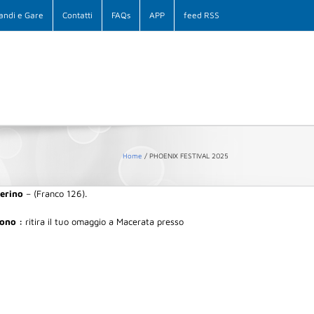
andi e Gare
Contatti
FAQs
APP
feed RSS
Home
PHOENIX FESTIVAL 2025
erino
– (Franco 126).
uono :
ritira il tuo omaggio a Macerata presso