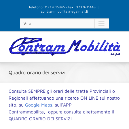
Salta
Telefono: 0737616846 - Fax: 0737631448
|
al
contrammobilita@legalmail.it
contenuto
Vai a...
Quadro orario dei servizi
Consulta SEMPRE gli orari delle tratte Provinciali o
Regionali effettuando una ricerca ON LINE sul nostro
sito, su
Google Maps,
sull’APP
Contrammobilita, oppure consulta direttamente il
QUADRO ORARIO DEI SERVIZI :