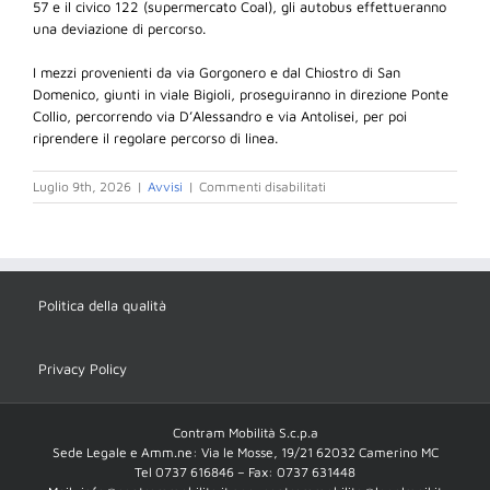
57 e il civico 122 (supermercato Coal), gli autobus effettueranno
una deviazione di percorso.
I mezzi provenienti da via Gorgonero e dal Chiostro di San
Domenico, giunti in viale Bigioli, proseguiranno in direzione Ponte
Collio, percorrendo via D’Alessandro e via Antolisei, per poi
riprendere il regolare percorso di linea.
su
Luglio 9th, 2026
|
Avvisi
|
Commenti disabilitati
SAN
SEVERINO
MARCHE
DEVIAZIONE
DAL
20
Politica della qualità
AL
21/07/26
Privacy Policy
Contram Mobilità S.c.p.a
Sede Legale e Amm.ne: Via le Mosse, 19/21 62032 Camerino MC
Tel 0737 616846 – Fax: 0737 631448