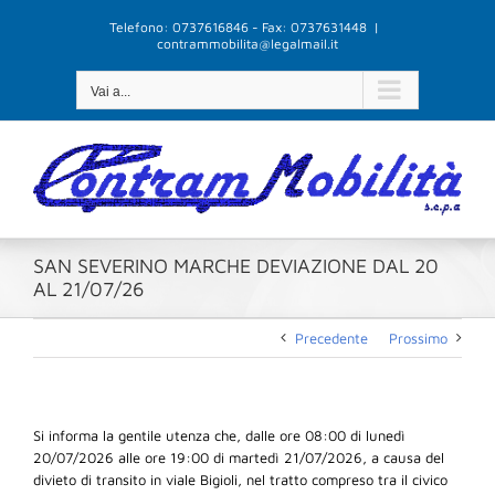
Salta
Telefono: 0737616846 - Fax: 0737631448
|
al
contrammobilita@legalmail.it
contenuto
Vai a...
SAN SEVERINO MARCHE DEVIAZIONE DAL 20
AL 21/07/26
Precedente
Prossimo
Si informa la gentile utenza che, dalle ore 08:00 di lunedì
20/07/2026 alle ore 19:00 di martedì 21/07/2026, a causa del
divieto di transito in viale Bigioli, nel tratto compreso tra il civico