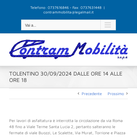
Salta
Telefono: 0737616846 - Fax: 0737631448
|
al
contrammobilita@legalmail.it
contenuto
Vai a...
TOLENTINO 30/09/2024 DALLE ORE 14 ALLE
ORE 18
Precedente
Prossimo
Per lavori di asfaltatura è interrotta la circolazione da via Roma
48 fino a Viale Terme Santa Lucia 2, pertanto salteranno le
fermate di viale Buozzi, Le Scalette, Via Murat, Torrione e Piazza