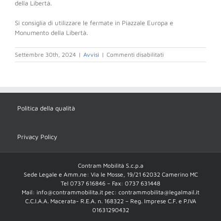
della Libertà.
Si consiglia di utilizzare le fermate in Piazzale Europa e
Monumento della Libertà.
su
Settembre 30th, 2024
|
Avvisi
|
Commenti disabilitati
TOLENTINO
30/09/2024
DALLE
ORE
14
ALLE
Politica della qualità
ORE
18
Privacy Policy
Contram Mobilità S.c.p.a
Sede Legale e Amm.ne: Via le Mosse, 19/21 62032 Camerino MC
Tel 0737 616846 – Fax: 0737 631448
Mail: info@contrammobilita.it pec: contrammobilita@legalmail.it
C.C.I.A.A. Macerata- R.E.A. n. 168322 – Reg. Imprese C.F. e P.IVA
01631290432