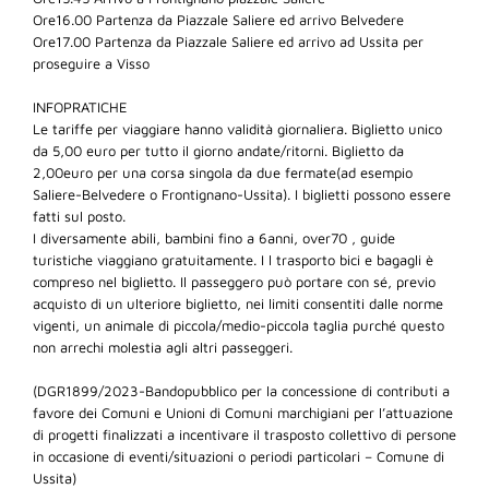
Ore16.00 Partenza da Piazzale Saliere ed arrivo Belvedere
Ore17.00 Partenza da Piazzale Saliere ed arrivo ad Ussita per
proseguire a Visso
INFOPRATICHE
Le tariffe per viaggiare hanno validità giornaliera. Biglietto unico
da 5,00 euro per tutto il giorno andate/ritorni. Biglietto da
2,00euro per una corsa singola da due fermate(ad esempio
Saliere-Belvedere o Frontignano-Ussita). I biglietti possono essere
fatti sul posto.
I diversamente abili, bambini fino a 6anni, over70 , guide
turistiche viaggiano gratuitamente. I l trasporto bici e bagagli è
compreso nel biglietto. Il passeggero può portare con sé, previo
acquisto di un ulteriore biglietto, nei limiti consentiti dalle norme
vigenti, un animale di piccola/medio-piccola taglia purché questo
non arrechi molestia agli altri passeggeri.
(DGR1899/2023-Bandopubblico per la concessione di contributi a
favore dei Comuni e Unioni di Comuni marchigiani per l’attuazione
di progetti finalizzati a incentivare il trasposto collettivo di persone
in occasione di eventi/situazioni o periodi particolari – Comune di
Ussita)