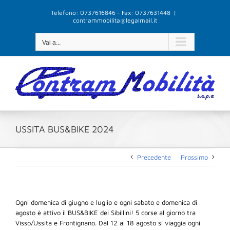
Salta
Telefono: 0737616846 - Fax: 0737631448
|
al
contrammobilita@legalmail.it
contenuto
Vai a...
USSITA BUS&BIKE 2024
Precedente
Prossimo
Ogni domenica di giugno e luglio e ogni sabato e domenica di
agosto è attivo il BUS&BIKE dei Sibillini! 5 corse al giorno tra
Visso/Ussita e Frontignano. Dal 12 al 18 agosto si viaggia ogni