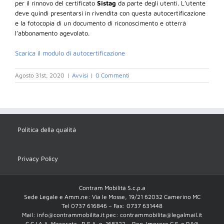
per il rinnovo del certificato
Sistag
da parte degli utenti. L’utente
deve quindi presentarsi in rivendita con questa autocertificazione
e la fotocopia di un documento di riconoscimento e otterrà
l’abbonamento agevolato.
Scarica il modulo di autocertificazione
Agosto 31st, 2020
|
Avvisi
|
0 Commenti
Politica della qualità
Privacy Policy
Contram Mobilità S.c.p.a
Sede Legale e Amm.ne: Via le Mosse, 19/21 62032 Camerino MC
Tel 0737 616846 – Fax: 0737 631448
Mail: info@contrammobilita.it pec: contrammobilita@legalmail.it
C.C.I.A.A. Macerata- R.E.A. n. 168322 – Reg. Imprese C.F. e P.IVA