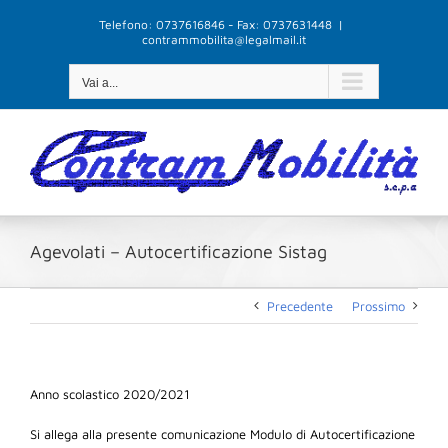
Salta
Telefono: 0737616846 - Fax: 0737631448
|
al
contrammobilita@legalmail.it
contenuto
Vai a...
Agevolati – Autocertificazione Sistag
Precedente
Prossimo
Anno scolastico 2020/2021
Si allega alla presente comunicazione Modulo di Autocertificazione