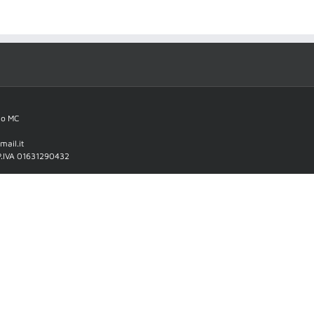
no MC
ail.it
 P.IVA 01631290432