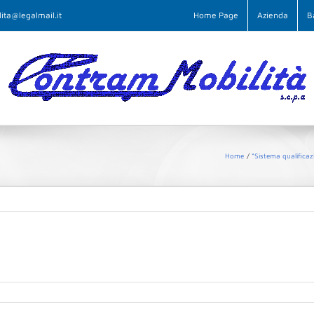
ita@legalmail.it
Home Page
Azienda
B
Home
“Sistema qualifica