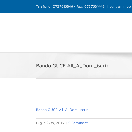
Salta
Telefono: 0737616846 - Fax: 0737631448
|
contrammobil
al
contenuto
Bando GUCE All_A_Dom_iscriz
Bando GUCE All_A_Dom_iscriz
Luglio 27th, 2015
|
0 Commenti