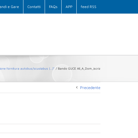
andi e Gare
Contatti
FAQs
APP
feed RSS
zione fornitura autobus/scuolabus (…)”
Bando GUCE All_A_Dom_iscriz
Precedente