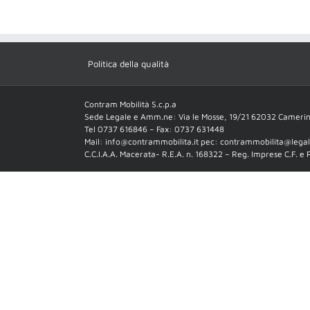
Politica della qualità
Contram Mobilità S.c.p.a
Sede Legale e Amm.ne: Via le Mosse, 19/21 62032 Cameri
Tel 0737 616846 – Fax: 0737 631448
Mail: info@contrammobilita.it pec: contrammobilita@legalm
C.C.I.A.A. Macerata- R.E.A. n. 168322 – Reg. Imprese C.F. e