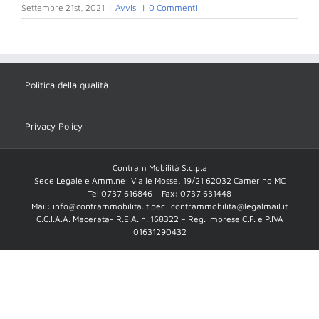
Settembre 21st, 2021
|
Avvisi
|
0 Commenti
Politica della qualità
Privacy Policy
Contram Mobilità S.c.p.a
Sede Legale e Amm.ne: Via le Mosse, 19/21 62032 Camerino MC
Tel 0737 616846 – Fax: 0737 631448
Mail: info@contrammobilita.it pec: contrammobilita@legalmail.it
C.C.I.A.A. Macerata- R.E.A. n. 168322 – Reg. Imprese C.F. e P.IVA
01631290432