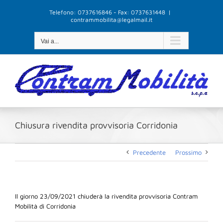
Salta
Telefono: 0737616846 - Fax: 0737631448
|
al
contrammobilita@legalmail.it
contenuto
Vai a...
Chiusura rivendita provvisoria Corridonia
Precedente
Prossimo
Il giorno 23/09/2021 chiuderà la rivendita provvisoria Contram
Mobilità di Corridonia