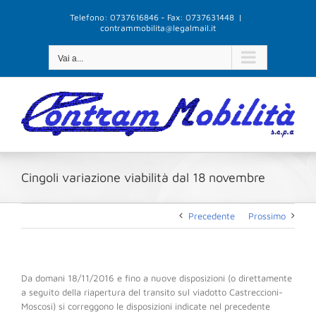
Salta
Telefono: 0737616846 - Fax: 0737631448
|
al
contrammobilita@legalmail.it
contenuto
Vai a...
Cingoli variazione viabilità dal 18 novembre
Precedente
Prossimo
Da domani 18/11/2016 e fino a nuove disposizioni (o direttamente
a seguito della riapertura del transito sul viadotto Castreccioni-
Moscosi) si correggono le disposizioni indicate nel precedente