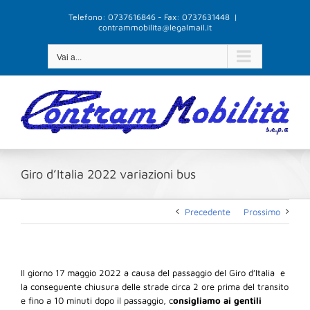
Salta
Telefono: 0737616846 - Fax: 0737631448
|
al
contrammobilita@legalmail.it
contenuto
Vai a...
Giro d’Italia 2022 variazioni bus
Precedente
Prossimo
Il giorno 17 maggio 2022 a causa del passaggio del Giro d’Italia e
la conseguente chiusura delle strade circa 2 ore prima del transito
e fino a 10 minuti dopo il passaggio, c
onsigliamo ai gentili