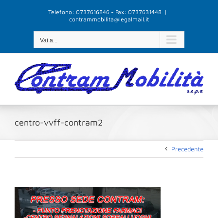
Salta
Telefono: 0737616846 - Fax: 0737631448
|
al
contrammobilita@legalmail.it
contenuto
Vai a...
centro-vvff-contram2
Precedente