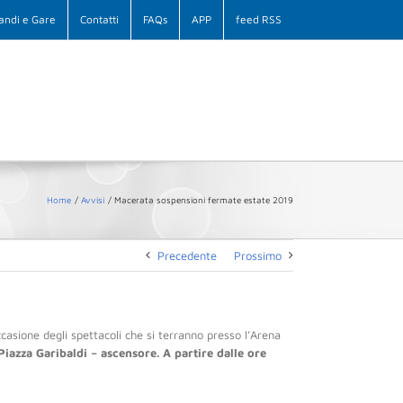
andi e Gare
Contatti
FAQs
APP
feed RSS
Home
Avvisi
Macerata sospensioni fermate estate 2019
Precedente
Prossimo
casione degli spettacoli che si terranno presso l’Arena
Piazza Garibaldi – ascensore. A partire dalle ore