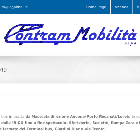
ita@legalmail.it
Home Page
Azienda
B
019
 bus in uscita
da Macerata direzione Ancona/Porto Recanati/Loreto
in oc
dalle 19:00 fino a fine spettacolo: Sferisterio, Scalette, Rampa Zara e 
le fermate del Terminal bus, Giardini Diaz o via Trento.