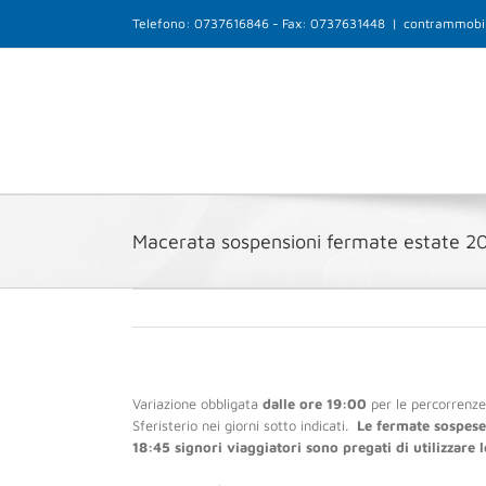
Salta
Telefono: 0737616846 - Fax: 0737631448
|
contrammobil
al
contenuto
Macerata sospensioni fermate estate 2
Variazione obbligata
dalle ore 19:00
per le percorrenze
Sferisterio nei giorni sotto indicati.
Le fermate sospese 
18:45 signori viaggiatori sono pregati di utilizzare 