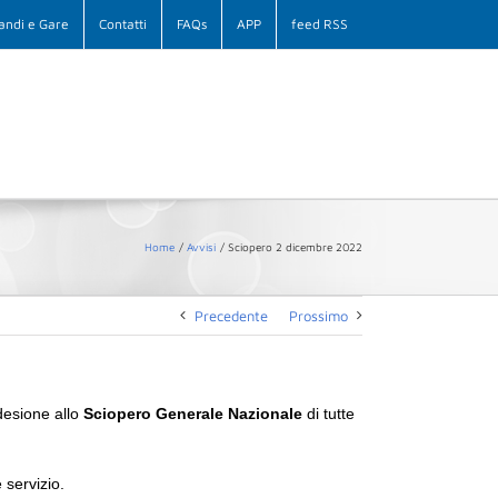
andi e Gare
Contatti
FAQs
APP
feed RSS
Home
Avvisi
Sciopero 2 dicembre 2022
Precedente
Prossimo
desione allo
Sciopero Generale
Nazionale
di tutte
 servizio.