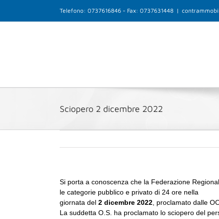
Salta
Telefono: 0737616846 - Fax: 0737631448
|
contrammobil
al
contenuto
Sciopero 2 dicembre 2022
Si porta a conoscenza che la Federazione Region
le categorie pubblico e privato di 24 ore nella
giornata del
2 dicembre
2022
, proclamato dalle 
La suddetta O.S. ha proclamato lo sciopero del pe