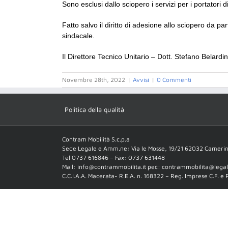
Sono esclusi dallo sciopero i servizi per i portatori 
Fatto salvo il diritto di adesione allo sciopero da pa
sindacale.
Il Direttore Tecnico Unitario –
Dott. Stefano Belardine
Novembre 28th, 2022
|
Avvisi
|
0 Commenti
Politica della qualità
Contram Mobilità S.c.p.a
Sede Legale e Amm.ne: Via le Mosse, 19/21 62032 Cameri
Tel 0737 616846 – Fax: 0737 631448
Mail: info@contrammobilita.it pec: contrammobilita@legalm
C.C.I.A.A. Macerata- R.E.A. n. 168322 – Reg. Imprese C.F. e