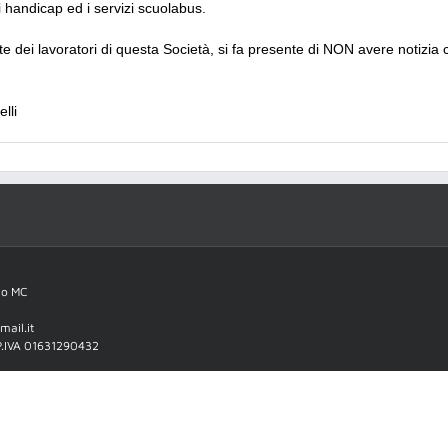
di handicap ed i servizi scuolabus.
rte dei
lavoratori di questa Società, si fa presente di NON avere notizia 
lli
no MC
ail.it
 P.IVA 01631290432