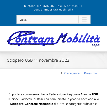
Salta
Telefono: 0737616846 - Fax: 0737631448
|
al
contrammobilita@legalmail.it
contenuto
Vai a...
Sciopero USB 11 novembre 2022
Precedente
Prossimo
Si porta a conoscenza che la Federazione Regionale Marche
USB
(Unione Sindacale di Base) ha comunicato la propria adesione allo
Sciopero Generale
Nazionale
di tutte le categorie pubblico e