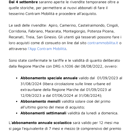
Dal 4 settembre
saranno aperte le rivendite temporanee oltre a
quelle storiche, per permettere ai nuovi abbonati di fare il
tesserino Contram Mobilità e procedere all’acquisto.
Le sedi delle rivendite: Apiro, Camerino, Castelraimondo, Cingoli,
Corridonia, Fabriano, Macerata, Montegiorgio, Potenza Picena,
Recanati, Treia, San Ginesio. Gli utenti già tesserati possono fare i
loro acquisti come di consueto on line dal sito
contrammobilita.it
o
attraverso
l’App Contram Mobilità
.
Sono state confermate le tariffe e le validità di quanto deliberato
dalla Regione Marche con DRG n.1036 del 08/08/2022, ovvero:
Abbonamento speciale annuale
valido dal 01/09/2023 al
31/08/2024 (libera circolazione sulle linee urbane ed
extraurbane della Regione Marche dal 01/09/2023 al
12/09/2023 a dal 07/06/2024 al 31/08/2024);
Abbonamento mensili
validità solare cioè del primo
all’ultimo giorno del mese di acquisto;
Abbonamenti settimanali
validità da lunedì a domenica.
L’
abbonamento annuale scolastico
sarà valido per 12 mesi ma
si paga l’equivalente di 7 mesi e mezzo (è comprensivo del premio