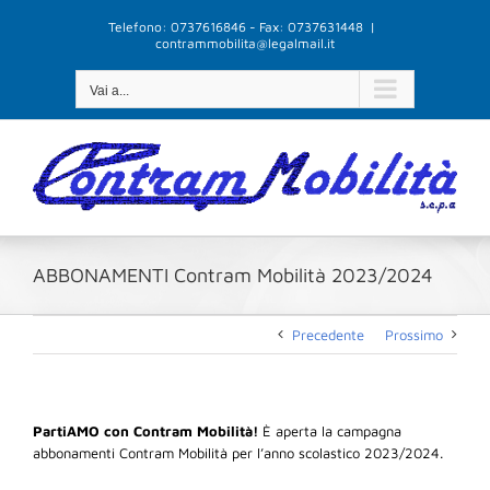
Salta
Telefono: 0737616846 - Fax: 0737631448
|
al
contrammobilita@legalmail.it
contenuto
Vai a...
ABBONAMENTI Contram Mobilità 2023/2024
Precedente
Prossimo
PartiAMO con Contram Mobilità!
È aperta la campagna
abbonamenti Contram Mobilità per l’anno scolastico 2023/2024.