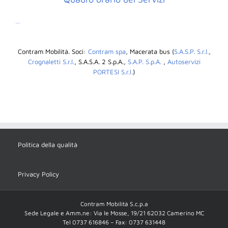
…
Contram Mobilità. Soci:
Contram spa
, Macerata bus (
S.A.S.P. S.r.l.
,
Crognaletti S.r.l.
, S.A.S.A. 2 S.p.A.,
S.A.P. S.p.A.
,
Autoservizi
PORTESI S.r.l.
)
Politica della qualità
Privacy Policy
Contram Mobilità S.c.p.a
Sede Legale e Amm.ne: Via le Mosse, 19/21 62032 Camerino MC
Tel 0737 616846 – Fax: 0737 631448